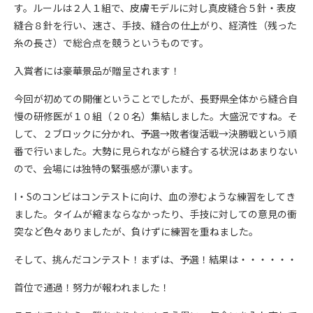
す。ルールは２人１組で、皮膚モデルに対し真皮縫合５針・表皮
縫合８針を行い、速さ、手技、縫合の仕上がり、経済性（残った
糸の長さ）で総合点を競うというものです。
入賞者には豪華景品が贈呈されます！
今回が初めての開催ということでしたが、長野県全体から縫合自
慢の研修医が１０組（２０名）集結しました。大盛況ですね。そ
して、２ブロックに分かれ、予選→敗者復活戦→決勝戦という順
番で行いました。大勢に見られながら縫合する状況はあまりない
ので、会場には独特の緊張感が漂います。
I・Sのコンビはコンテストに向け、血の滲むような練習をしてき
ました。タイムが縮まならなかったり、手技に対しての意見の衝
突など色々ありましたが、負けずに練習を重ねました。
そして、挑んだコンテスト！まずは、予選！結果は・・・・・・
首位で通過！努力が報われました！