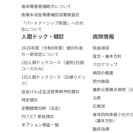
身体障害者補助犬について
医療未収金等債権回収業務委託
「パートナーシップ制度」への対
応について
人間ドック・健診
病院情報
2026年度（令和8年度）健診料金
院長挨拶
の一部改定について
理念・基本方針
2日人間ドックコース（通院2日間
フロアマップ
コースのみ）
病院の概要
1日人間ドックコース（日帰りドッ
院内施設
ク）
基幹災害拠点病院（
協会けんぽ生活習慣病予防健診
沿革
特定健診
広報誌
定期健康診断（法定）
身体的拘束最小化の
PET/CT 単独検診
（基本方針）
オプション検査一覧
臨床指標