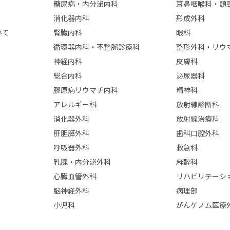
糖尿病・内分泌内科
耳鼻咽喉科・頭
消化器内科
形成外科
いて
腎臓内科
眼科
循環器内科・不整脈診療科
整形外科・リウ
神経内科
皮膚科
総合内科
泌尿器科
膠原病リウマチ内科
精神科
アレルギー科
放射線診断科
消化器外科
放射線治療科
肝胆膵外科
歯科口腔外科
呼吸器外科
救急科
乳腺・内分泌外科
麻酔科
心臓血管外科
リハビリテーシ
脳神経外科
病理部
小児科
がんゲノム医療