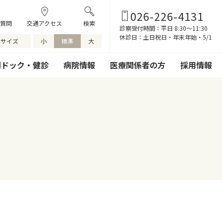
026-226-4131
質問
交通アクセス
検索
診察受付時間：平⽇ 8:30〜11:30
休診日：土日祝日・年末年始・5/1
字サイズ
小
標準
大
間ドック・健診
病院情報
医療関係者の方
採用情報