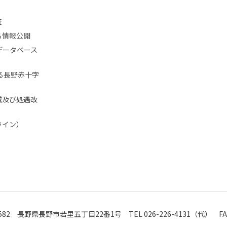
査
る情報公開
データベース
る長野赤十字
減及び処遇改
ライン）
-8582 長野県長野市若里五丁目22番1号
TEL
026-226-4131（代）
FAX