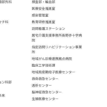
頸部外科
検査部・輸血部
医療安全推進室
感染管理室
マチ科
教育研修推進室
訪問看護ステーション
居宅介護支援事務所長野赤十字病
院
指定訪問リハビリテーション事業
所
地域がん診療連携拠点病院
臨床工学技術課
地域周産期母子医療センター
救命救急センター
ョン科部
透析センター
脳神経救急センター
外来
生殖医療センター