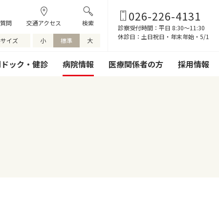
026-226-4131
質問
交通アクセス
検索
診察受付時間：平⽇ 8:30〜11:30
休診日：土日祝日・年末年始・5/1
字サイズ
小
標準
大
間ドック・健診
病院情報
医療関係者の方
採用情報