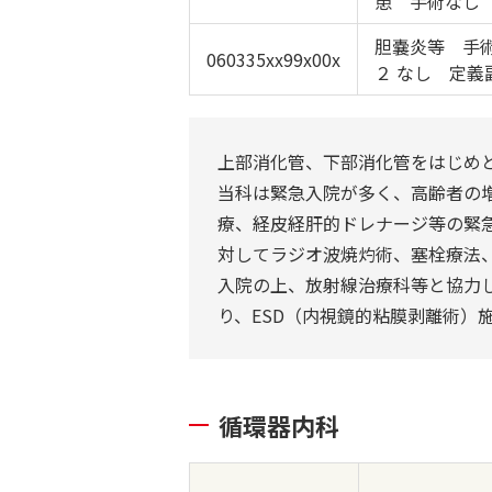
患 手術なし
胆嚢炎等 手
060335xx99x00x
２ なし 定義
上部消化管、下部消化管をはじめ
当科は緊急入院が多く、高齢者の
療、経皮経肝的ドレナージ等の緊
対してラジオ波焼灼術、塞栓療法
入院の上、放射線治療科等と協力
り、ESD（内視鏡的粘膜剥離術）
循環器内科