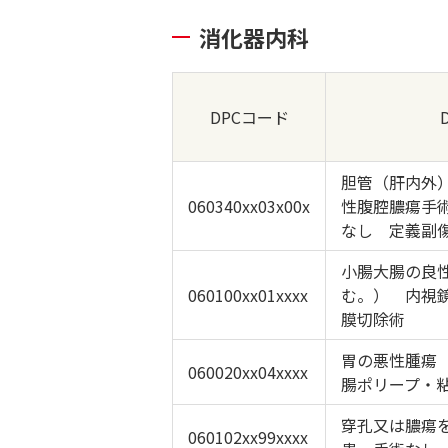
消化器内科
DPCコード
胆管（肝内外
060340xx03x00x
性腹腔膿瘍手
なし 定義副傷
小腸大腸の良
060100xx01xxxx
む。） 内視
膜切除術
胃の悪性腫瘍
060020xx04xxxx
腸ポリープ・
穿孔又は膿瘍
060102xx99xxxx