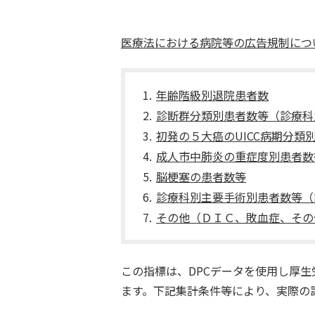
医療法における病院等の広告規制につ
年齢階級別退院患者数
診断群分類別患者数等（診療科
初発の５大癌のUICC病期分類
成人市中肺炎の重症度別患者数
脳梗塞の患者数等
診療科別主要手術別患者数等（
その他（ＤＩＣ、敗血症、その
この指標は、DPCデータを使用し厚
ます。下記集計条件等により、実際の