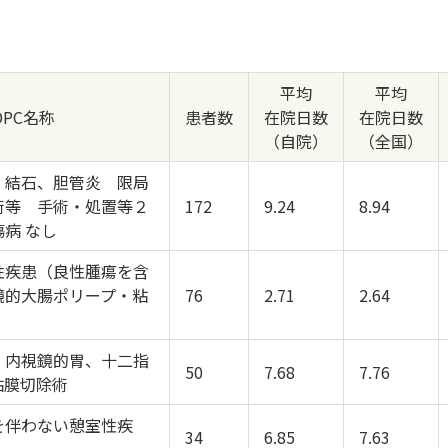
平均
平均
DPC名称
患者数
在院日数
在院日数
（自院）
（全国）
）結石、胆管炎 限局
術等 手術・処置等２
172
9.24
8.94
病 なし
性疾患（良性腫瘍を含
鏡的大腸ポリープ・粘
76
2.71
2.64
 内視鏡的胃、十二指
50
7.68
7.76
粘膜切除術
を伴わない憩室性疾
34
6.85
7.63