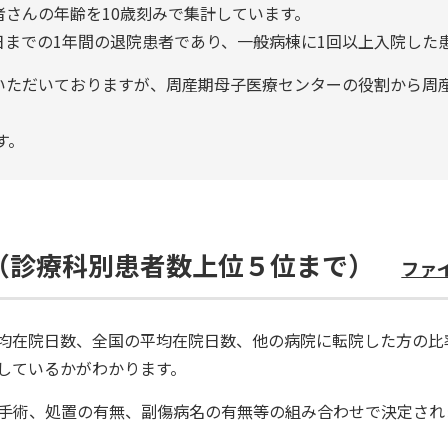
さんの年齢を10歳刻みで集計しています。
31日までの1年間の退院患者であり、一般病棟に1回以上入院した
いただいておりますが、周産期母子医療センターの役割から周
す。
（診療科別患者数上位５位まで）
ファ
均在院日数、全国の平均在院日数、他の病院に転院した方の比
しているかがわかります。
名と手術、処置の有無、副傷病名の有無等の組み合わせで決定され