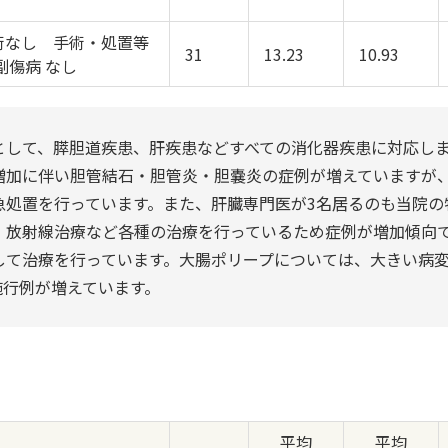
術なし 手術・処置等
31
13.23
10.93
副傷病 なし
として、膵胆道疾患、肝疾患などすべての消化器疾患に対応し
増加に伴い胆管結石・胆管炎・胆嚢炎の症例が増えていますが
急処置を行っています。また、肝臓専門医が3名居るのも当院の
、放射線治療など各種の治療を行っているため症例が増加傾向
して治療を行っています。大腸ポリープについては、大きい病
施行例が増えています。
平均
平均