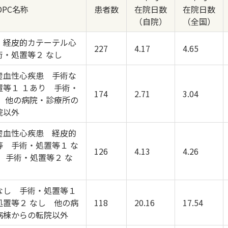
DPC名称
患者数
在院日数
在院日数
（自院）
（全国）
 経皮的カテーテル心
227
4.17
4.65
術・処置等２ なし
虚血性心疾患 手術な
置等１ １あり 手術・
174
2.71
3.04
し 他の病院・診療所の
院以外
虚血性心疾患 経皮的
等 手術・処置等１ な
126
4.13
4.26
 手術・処置等２ な
なし 手術・処置等１
処置等２ なし 他の病
118
20.16
17.54
病棟からの転院以外