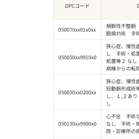
DPCコード
頻脈性不整脈
050070xx01x0xx
筋焼灼術 手
狭心症、慢性
し 手術・処
050050xx9910x0
処置等２ な
病棟からの転
狭心症、慢性
冠動脈形成術
050050xx0200xx
し、１,２あり
し
心不全 手術
050130xx9900x0
なし 手術・
院・診療所の